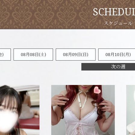
SCHEDU
金)
08月08日(
土
)
08月09日(
日
)
08月10日(月)
次の週